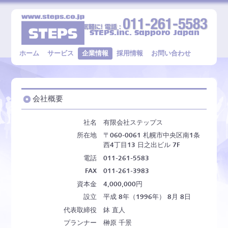
STEPS.inc. Sapporo Japan
有限会社ステッ
ホーム
サービス
企業情報
採用情報
お問い合わせ
プス
会社概要
社名
有限会社ステップス
所在地
〒060-0061 札幌市中央区南1条
西4丁目13 日之出ビル 7F
電話
011-261-5583
FAX
011-261-3983
資本金
4,000,000円
設立
平成 8年（1996年） 8月 8日
代表取締役
鉢 直人
プランナー
榊原 千景