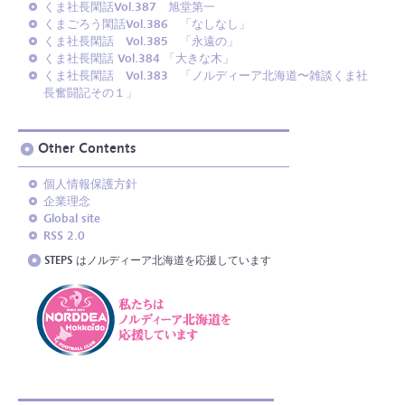
くま社長閑話Vol.387 旭堂第一
くまごろう閑話Vol.386 「なしなし」
くま社長閑話 Vol.385 「永遠の」
くま社長閑話 Vol.384 「大きな木」
くま社長閑話 Vol.383 「ノルディーア北海道〜雑談くま社
長奮闘記その１」
Other Contents
個人情報保護方針
企業理念
Global site
RSS 2.0
STEPS はノルディーア北海道を応援しています